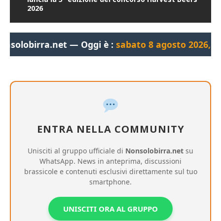
2026
a.net — Oggi è :
sabato 8 agosto 2026, 06:21:52
— B
ENTRA NELLA COMMUNITY
Unisciti al gruppo ufficiale di
Nonsolobirra.net
su
WhatsApp. News in anteprima, discussioni
brassicole e contenuti esclusivi direttamente sul tuo
smartphone.
UNISCITI ORA AL GRUPPO