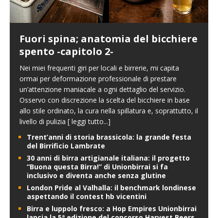
Fuori spina; anatomia del bicchiere
spento -capitolo 2-
Nei miei frequenti giri per locali e birrerie, mi capita
ormai per deformazione professionale di prestare
un’attenzione maniacale a ogni dettaglio del servizio.
Osservo con discrezione la scelta del bicchiere in base
allo stile ordinato, la cura nella spillatura e, soprattutto, il
livello di pulizia
[ leggi tutto...]
Trent’anni di storia brassicola: la grande festa
del Birrificio Lambrate
30 anni di birra artigianale italiana: il progetto
“Buona questa Birra!” di Unionbirrai si fa
inclusivo e diventa anche senza glutine
London Pride al Valhalla: il benchmark londinese
aspettando il contest hb vicentini
Birra e luppolo fresco: a Hop Empires Unionbirrai
lancia la 5ª edizione del concorso Harvest Beers