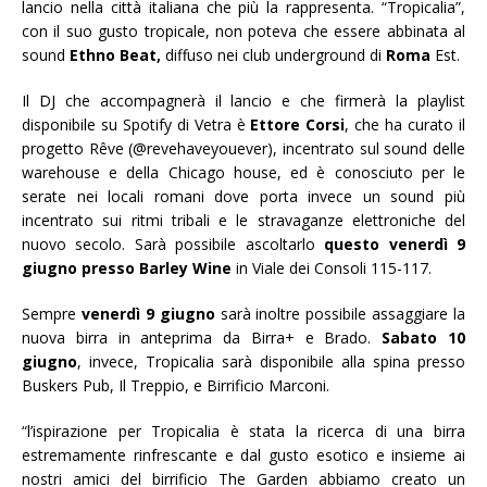
lancio nella città italiana che più la rappresenta. “Tropicalia”,
con il suo gusto tropicale, non poteva che essere abbinata al
sound
Ethno Beat,
diffuso nei club underground di
Roma
Est.
Il DJ che accompagnerà il lancio e che firmerà la playlist
disponibile su Spotify di Vetra è
Ettore Corsi
, che ha curato il
progetto Rêve (@revehaveyouever), incentrato sul sound delle
warehouse e della Chicago house, ed è conosciuto per le
serate nei locali romani dove porta invece un sound più
incentrato sui ritmi tribali e le stravaganze elettroniche del
nuovo secolo. Sarà possibile ascoltarlo
questo venerdì 9
giugno presso Barley Wine
in Viale dei Consoli 115-117.
Sempre
venerdì 9 giugno
sarà inoltre possibile assaggiare la
nuova birra in anteprima da Birra+ e Brado.
Sabato 10
giugno
, invece, Tropicalia sarà disponibile alla spina presso
Buskers Pub, Il Treppio, e Birrificio Marconi.
“l’ispirazione per Tropicalia è stata la ricerca di una birra
estremamente rinfrescante e dal gusto esotico e insieme ai
nostri amici del birrificio The Garden abbiamo creato un