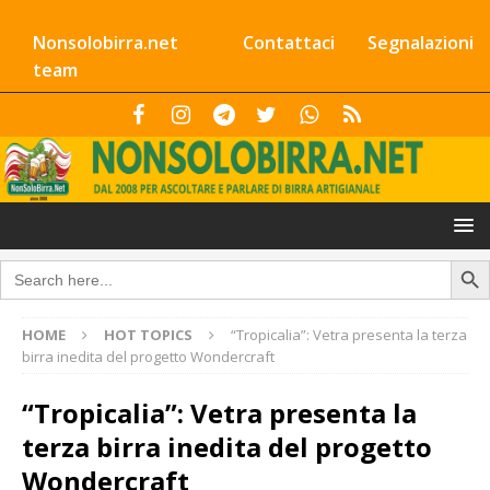
Nonsolobirra.net
Contattaci
Segnalazioni
team
Search Butto
Search
for:
HOME
HOT TOPICS
“Tropicalia”: Vetra presenta la terza
birra inedita del progetto Wondercraft
“Tropicalia”: Vetra presenta la
terza birra inedita del progetto
Wondercraft