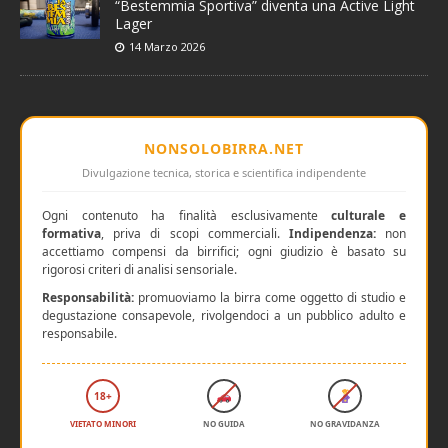
“Bestemmia Sportiva” diventa una Active Light
Lager
14 Marzo 2026
NONSOLOBIRRA.NET
Divulgazione tecnica, storica e scientifica indipendente
Ogni contenuto ha finalità esclusivamente
culturale e
formativa
, priva di scopi commerciali.
Indipendenza:
non
accettiamo compensi da birrifici; ogni giudizio è basato su
rigorosi criteri di analisi sensoriale.
Responsabilità:
promuoviamo la birra come oggetto di studio e
degustazione consapevole, rivolgendoci a un pubblico adulto e
responsabile.
18+
VIETATO MINORI
NO GUIDA
NO GRAVIDANZA