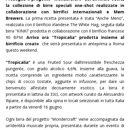
la collezione di birre speciali one-shot realizzate in
collaborazione con birrifici internazionali e Møm
Brewers
. La prima ricetta presentata è stata “Anche Meno”,
realizzata con il birrificio irlandese The White Hag, seguita dalla
birra “KINKI” prodotta in collaborazione con il birrificio francese
90 BPM.
Arriva ora “Tropicalia” prodotta insieme al
birrificio croato
che verrà presentata in anteprima a Roma
questo weekend.
“Tropicalia”
è una Fruited Sour dall’irresistibile freschezza
pungente, con grado alcolico 4,6%. Insieme alla guava, la
ricetta comprende un ingrediente molto caratterizzante: le
chips di cocco tostate, aggiunte in infusione, per dare un
benvenuto all’estate decisamente esotico. La birra è
presentata in lattina da 33cl, con artwork curato da Alessandro
Ripane, e disponibile alla spina in locali selezionati in tutta Italia
a partire da venerdì 16 giugno.
Ogni birra del progetto “Wondercraft” viene accompagnata da
un’identità musicale propria, presentata durante un evento di