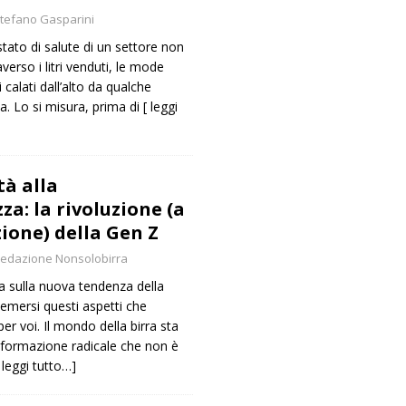
tefano Gasparini
tato di salute di un settore non
verso i litri venduti, le mode
calati dall’alto da qualche
. Lo si misura, prima di
[ leggi
tà alla
a: la rivoluzione (a
ione) della Gen Z
edazione Nonsolobirra
a sulla nuova tendenza della
emersi questi aspetti che
r voi. Il mondo della birra sta
sformazione radicale che non è
 leggi tutto…]