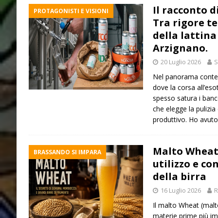
Il racconto d
PROTAGONISTI E VISIONI
Tra rigore te
della lattina
Arzignano.
20 Luglio 2026
S
Nel panorama contem
dove la corsa all’esot
spesso satura i banc
che elegge la pulizia
produttivo. Ho avuto 
Malto Wheat:
BRASSANDO SI IMPARA
utilizzo e co
della birra
16 Luglio 2026
R
Il malto Wheat (malt
materie prime più imp