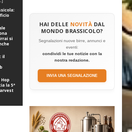
.]
ssicola:
ficio
HAI DELLE
NOVITÀ
DAL
ale
MONDO BRASSICOLO?
uona
rrai si
Segnalazioni nuove birre, annunci e
anche
eventi:
condividi le tue notizie con la
 il
nostra redazione.
hb
INVIA UNA SEGNALAZIONE
a Hop
ia la 5ª
Harvest