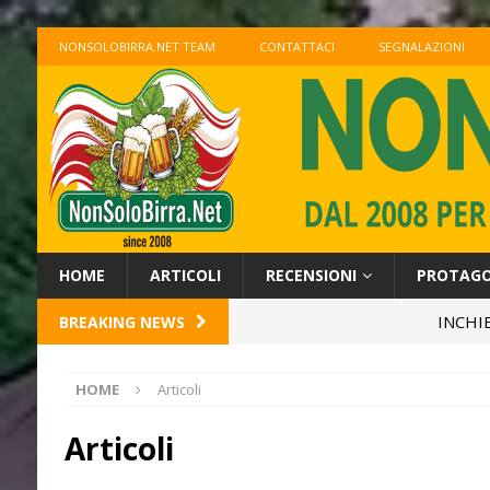
NONSOLOBIRRA.NET TEAM
CONTATTACI
SEGNALAZIONI
HOME
ARTICOLI
RECENSIONI
PROTAGON
INCHIESTE: Veneto nel Bicchie
BREAKING NEWS
HOME
Articoli
Articoli