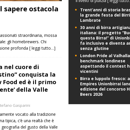
il livello di pulizia
[ leggi tutto..
l sapere ostacola
Trent’anni di storia bra
la grande festa del Birri
Lambrate
30 anni di birra artigian
italiana: il progetto “B
passionati straordinaria, mossa
questa Birra!” di Unionbi
ale: gli homebrewers. Chi
fa inclusivo e diventa 
nsione profonda
[ leggi tutto…]
senza glutine
London Pride al Valhalla:
benchmark londinese
a nel cuore di
aspettando il contest 
vicentini
stino” conquista la
Birra e luppolo fresco: 
 Food ed è il primo
Empires Unionbirrai lanc
lente’ della Valle
edizione del concorso 
Beers 2026
tefano Gasparini
icamente vocato alla tradizione
ina tipica, c’è una realtà che è
la geografia del gusto della Valle