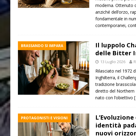
moderna. Ottenuto d
anziché dell’orzo, r
fondamentale in numer
contemporanei, con
Il luppolo Ch
BRASSANDO SI IMPARA
delle Bitter 
13 Luglio 2026
R
Rilasciato nel 1972 d
Inghilterra, il Chall
tradizione brassicola
diretto del Northern 
nato con l’obiettivo
[
L’Evoluzione 
PROTAGONISTI E VISIONI
identità pad
nuovi orizzo