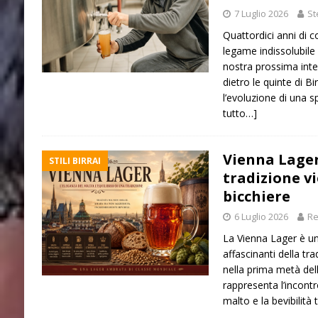
7 Luglio 2026
St
Quattordici anni di c
legame indissolubile c
nostra prossima inte
dietro le quinte di Bi
l’evoluzione di una s
tutto…]
Vienna Lager:
STILI BIRRAI
tradizione v
bicchiere
6 Luglio 2026
Re
La Vienna Lager è uno 
affascinanti della tr
nella prima metà del
rappresenta l’incontr
malto e la bevibilità 