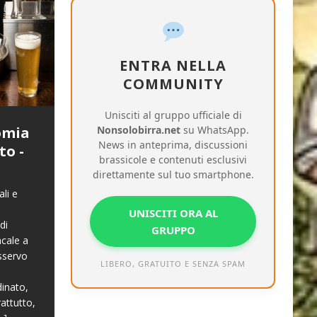
ENTRA NELLA
COMMUNITY
Unisciti al gruppo ufficiale di
omia
Nonsolobirra.net
su WhatsApp.
News in anteprima, discussioni
to -
brassicole e contenuti esclusivi
direttamente sul tuo smartphone.
ali e
UNISCITI ORA AL
di
GRUPPO
cale a
Osservo
LIBERO, GRATUITO E SENZA SPAM
dinato,
rattutto,