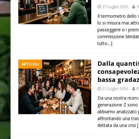
27 Luglio 2026
S
Il termometro dello s
lo si misura mai attra
passeggere o i premi 
commissione blindata
tutto…]
Dalla quanti
ARTICOLI
consapevolezz
bassa gradaz
21 Luglio 2026
R
Da una nostra ricerc
generazione Z sono 
abbiamo analizzato pe
affrontando una tra
dettata da una crisi
[