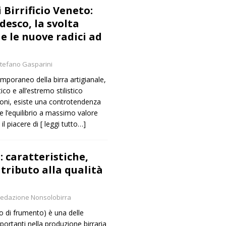
i Birrificio Veneto:
desco, la svolta
 e le nuove radici ad
tefano Gasparini
poraneo della birra artigianale,
ico e all’estremo stilistico
oni, esiste una controtendenza
 e l’equilibrio a massimo valore
il piacere di
[ leggi tutto…]
 caratteristiche,
ntributo alla qualità
edazione Nonsolobirra
o di frumento) è una delle
ortanti nella produzione birraria