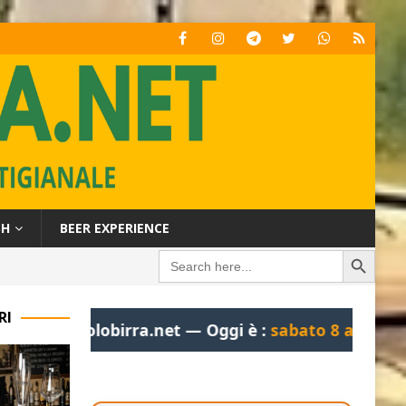
SH
BEER EXPERIENCE
Search Button
Search
italiana: dieci anni di tutela legale per un settore da oltre 1.000 mi
for:
RI
lobirra.net — Oggi è :
sabato 8 agosto 2026, 10:44: