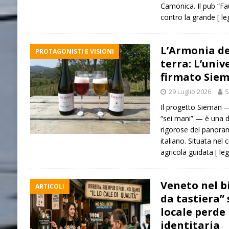
Camonica. Il pub “Fau
contro la grande
[ l
L’Armonia de
PROTAGONISTI E VISIONI
terra: L’univ
firmato Sie
29 Luglio 2026
S
Il progetto Sieman — 
“sei mani” — è una de
rigorose del panoram
italiano. Situata nel c
agricola guidata
[ le
Veneto nel bi
ARTICOLI
da tastiera” 
locale perde 
identitaria