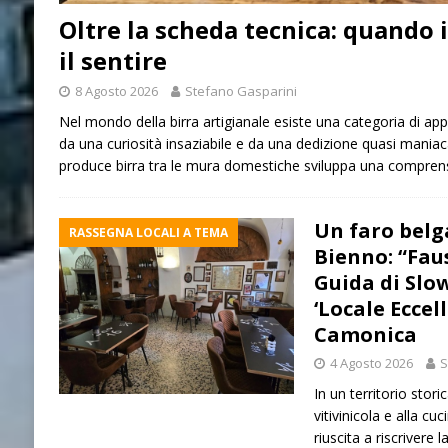
Oltre la scheda tecnica: quando i
il sentire
8 Agosto 2026
Stefano Gasparini
Nel mondo della birra artigianale esiste una categoria di ap
da una curiosità insaziabile e da una dedizione quasi maniac
produce birra tra le mura domestiche sviluppa una compre
Un faro belg
RASSEGNA LOCALI A TEMA
Bienno: “Fau
Guida di Slow
‘Locale Eccel
Camonica
4 Agosto 2026
S
In un territorio stor
vitivinicola e alla cuc
riuscita a riscrivere 