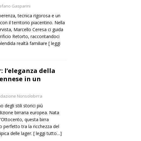
efano Gasparini
oerenza, tecnica rigorosa e un
on il territorio piacentino. Nella
rvista, Marcello Ceresa ci guida
rrificio Retorto, raccontandoci
plendida realtà familiare
[ leggi
 l’eleganza della
iennese in un
dazione Nonsolobirra
degli stili storici più
adizione birraria europea. Nata
l’Ottocento, questa birra
o perfetto tra la ricchezza del
tipica delle lager.
[ leggi tutto…]