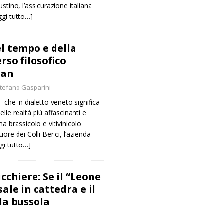
stino, l’assicurazione italiana
eggi tutto…]
l tempo e della
erso filosofico
man
tefano Gasparini
che in dialetto veneto significa
lle realtà più affascinanti e
a brassicolo e vitivinicolo
uore dei Colli Berici, l’azienda
ggi tutto…]
cchiere: Se il “Leone
sale in cattedra e il
la bussola