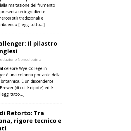
alla maltazione del frumento
appresenta un ingrediente
osi stili tradizionali e
tribuendo
[ leggi tutto…]
allenger: Il pilastro
Inglesi
edazione Nonsolobirra
al celebre Wye College in
enger è una colonna portante della
 britannica. È un discendente
Brewer (di cui è nipote) ed è
 leggi tutto…]
di Retorto: Tra
ana, rigore tecnico e
nti