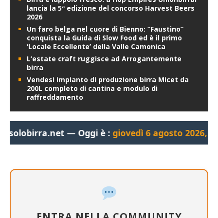
lancia la 5ª edizione del concorso Harvest Beers
2026
Un faro belga nel cuore di Bienno: “Faustino”
conquista la Guida di Slow Food ed è il primo
‘Locale Eccellente’ della Valle Camonica
L’estate craft ruggisce ad Arrogantemente
birra
Vendesi impianto di produzione birra Micet da
200L completo di cantina e modulo di
raffreddamento
.net — Oggi è :
giovedì 6 agosto 2026, 01:35:20
— Bu
ENTRA NELLA COMMUNITY