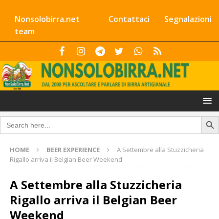
Nonsolobirra.net
Contattaci
Segnalazioni
team
Search Butto
Search
for:
HOME
BEER EXPERIENCE
A Settembre alla Stuzzicheria
Rigallo arriva il Belgian Beer Weekend
A Settembre alla Stuzzicheria
Rigallo arriva il Belgian Beer
Weekend