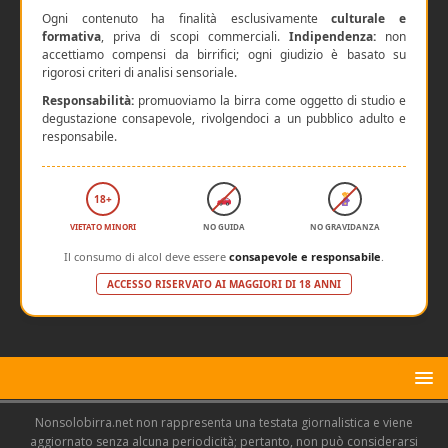
Ogni contenuto ha finalità esclusivamente
culturale e
formativa
, priva di scopi commerciali.
Indipendenza:
non
accettiamo compensi da birrifici; ogni giudizio è basato su
rigorosi criteri di analisi sensoriale.
Responsabilità:
promuoviamo la birra come oggetto di studio e
degustazione consapevole, rivolgendoci a un pubblico adulto e
responsabile.
18+
VIETATO MINORI
NO GUIDA
NO GRAVIDANZA
Il consumo di alcol deve essere
consapevole e responsabile
.
ACCESSO RISERVATO AI MAGGIORI DI 18 ANNI
Nonsolobirra.net non rappresenta una testata giornalistica e viene
aggiornato senza alcuna periodicità; pertanto, non può considerarsi