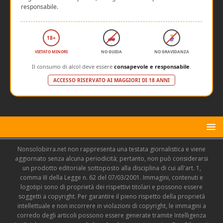
responsabile.
18+
VIETATO MINORI
NO GUIDA
NO GRAVIDANZA
Il consumo di alcol deve essere
consapevole e responsabile
.
ACCESSO RISERVATO AI MAGGIORI DI 18 ANNI
Nonsolobirra.net non rappresenta una testata giornalistica e viene
aggiornato senza alcuna periodicità; pertanto, non può considerarsi
un prodotto editoriale sottoposto alla disciplina di cui all'art. 1,
comma III della Legge n. 62 del 07/03/2001. Immagini, contenuti e
logotipi sono di proprietà dei rispettivi titolari e possono essere
soggetti a copyright. Per garantire il pieno rispetto della proprietà
intellettuale e non incorrere in violazioni di copyright, le immagini a
corredo degli articoli possono essere generate tramite Intelligenza