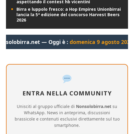
aspettando il contest hb vicentini
Birra e luppolo fresco: a Hop Empires Unionbirrai
lancia la 5ª edizione del concorso Harvest Beers
2026
a.net — Oggi è :
domenica 9 agosto 2026, 02:58:12
—
ENTRA NELLA COMMUNITY
Unisciti al gruppo ufficiale di
Nonsolobirra.net
su
WhatsApp. News in anteprima, discussioni
brassicole e contenuti esclusivi direttamente sul tuo
smartphone.