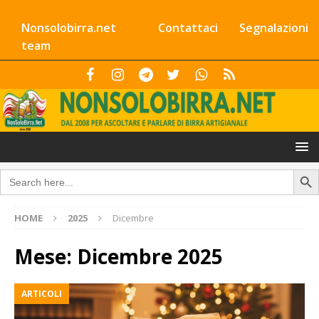
Nonsolobirra.net
Contattaci
Segnalazioni
team
Search Butto
Search
for:
HOME
2025
Dicembre
Mese:
Dicembre 2025
ARTICOLI