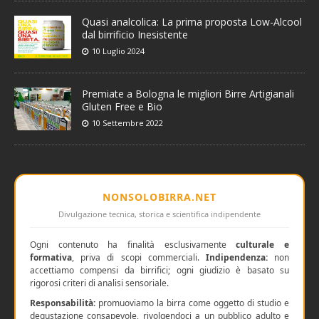
Quasi analcolica: La prima proposta Low-Alcool
dal birrificio Inesistente
10 Luglio 2024
Premiate a Bologna le migliori Birre Artigianali
Gluten Free e Bio
10 Settembre 2022
NONSOLOBIRRA.NET
Divulgazione tecnica, storica e scientifica indipendente
Ogni contenuto ha finalità esclusivamente
culturale e
formativa
, priva di scopi commerciali.
Indipendenza:
non
accettiamo compensi da birrifici; ogni giudizio è basato su
rigorosi criteri di analisi sensoriale.
Responsabilità:
promuoviamo la birra come oggetto di studio e
degustazione consapevole, rivolgendoci a un pubblico adulto e