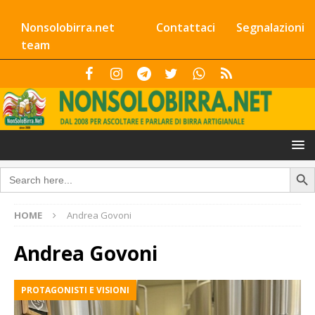
Nonsolobirra.net
Contattaci
Segnalazioni
team
Search Butto
Search
for:
HOME
Andrea Govoni
Andrea Govoni
PROTAGONISTI E VISIONI