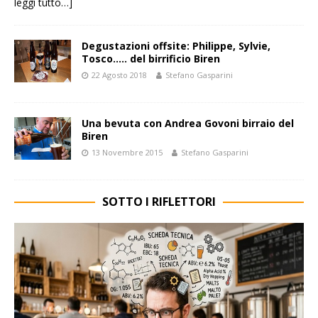
leggi tutto…]
Degustazioni offsite: Philippe, Sylvie,
Tosco….. del birrificio Biren
22 Agosto 2018
Stefano Gasparini
Una bevuta con Andrea Govoni birraio del
Biren
13 Novembre 2015
Stefano Gasparini
SOTTO I RIFLETTORI