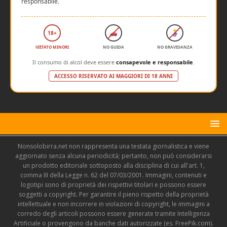
responsabile.
18+
VIETATO MINORI
NO GUIDA
NO GRAVIDANZA
Il consumo di alcol deve essere
consapevole e responsabile
.
ACCESSO RISERVATO AI MAGGIORI DI 18 ANNI
Nonsolobirra.net non rappresenta una testata giornalistica e viene
aggiornato senza alcuna periodicità; pertanto, non può considerarsi
un prodotto editoriale sottoposto alla disciplina di cui all'art. 1,
comma III della Legge n. 62 del 07/03/2001. Immagini, contenuti e
logotipi sono di proprietà dei rispettivi titolari e possono essere
soggetti a copyright. Per garantire il pieno rispetto della proprietà
intellettuale e non incorrere in violazioni di copyright, le immagini a
corredo degli articoli possono essere generate tramite Intelligenza
Artificiale o provengono da banche dati autorizzate (es. FreePik.com).