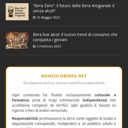
“Birra Zero”: il futuro della Birra Artigianale è
senza alcol?
10 Maggio 2025
Birra low alcol: Il nuovo trend di consumo che
conquista i giovani
6 Febbraio 2025
NONSOLOBIRRA.NET
Divulgazione tecnica, storica e scientifica indipendente
Ogni contenuto ha finalità esclusivamente
culturale e
formativa
, priva di scopi commerciali.
Indipendenza:
non
accettiamo compensi da birrifici; ogni giudizio è basato su
rigorosi criteri di analisi sensoriale.
Responsabilità:
promuoviamo la birra come oggetto di studio e
degustazione consapevole, rivolgendoci a un pubblico adulto e