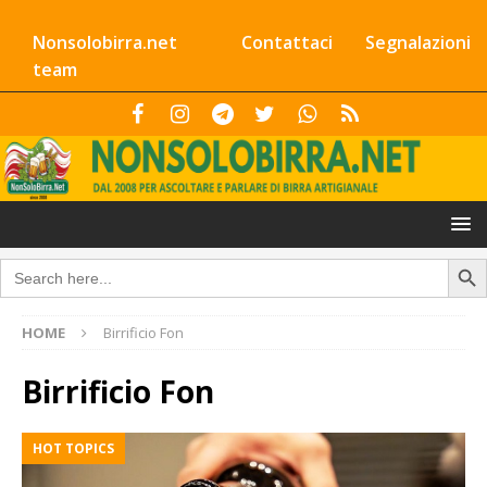
Nonsolobirra.net
Contattaci
Segnalazioni
team
Search Butto
Search
for:
HOME
Birrificio Fon
Birrificio Fon
HOT TOPICS