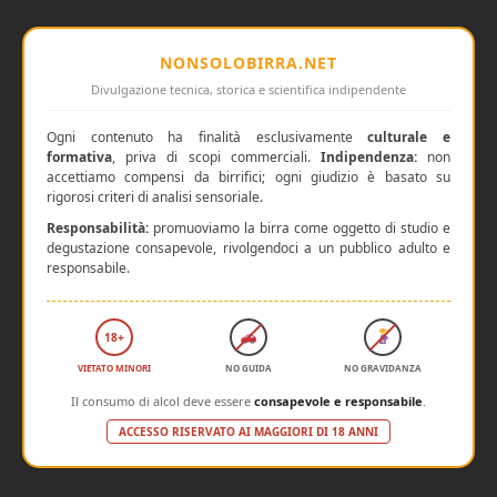
NONSOLOBIRRA.NET
Divulgazione tecnica, storica e scientifica indipendente
Ogni contenuto ha finalità esclusivamente
culturale e
formativa
, priva di scopi commerciali.
Indipendenza:
non
accettiamo compensi da birrifici; ogni giudizio è basato su
rigorosi criteri di analisi sensoriale.
Responsabilità:
promuoviamo la birra come oggetto di studio e
degustazione consapevole, rivolgendoci a un pubblico adulto e
responsabile.
18+
VIETATO MINORI
NO GUIDA
NO GRAVIDANZA
Il consumo di alcol deve essere
consapevole e responsabile
.
ACCESSO RISERVATO AI MAGGIORI DI 18 ANNI